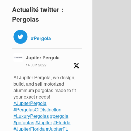
Actualité twitter :
Pergolas
#Pergola
Jupiter Pergola
14 Juin 2022
At Jupiter Pergola, we design,
build, and sell motorized
aluminum pergolas made to fit
your exact needs!
#JupiterPergola
#PergolasOfDistinction
#LuxuryPergolas
#pergola
#pergolas
#Jupiter
#Florida
#JupiterFlorida
#JupiterFL