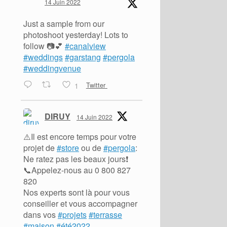
14 Juin 2022
Just a sample from our
photoshoot yesterday! Lots to
follow 📷💕
#canalview
#weddings
#garstang
#pergola
#weddingvenue
1
Twitter
DIRUY
14 Juin 2022
⚠️Il est encore temps pour votre
projet de
#store
ou de
#pergola
:
Ne ratez pas les beaux jours❗️
📞Appelez-nous au 0 800 827
820
Nos experts sont là pour vous
conseiller et vous accompagner
dans vos
#projets
#terrasse
#maison
#été2022