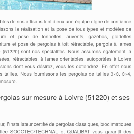
ables de nos artisans font d’eux une équipe digne de confiance
issons la réalisation et la pose de tous types et modèles de
ure et pose de tonnelles, auvents, gazébos, gloriettes
ture et pose de pergolas à toit rétractable, pergola à lames
e (51220) sont nos spécialités. Nous assurons également la
ées, rétractables, à lames orientables, autoportées à Loivre
sions dont vous désirez, vous les obtiendrez. En effet nous
s tailles. Nous fournissons les pergolas de tailles 3×3, 3×4,
 mesure.
pergolas sur mesure à Loivre (51220) et ses
ur, l’installateur certifié de pergolas classiques, bioclimatiques
ualifiée SOCOTEC/TECHNAL et QUALIBAT vous garantit des