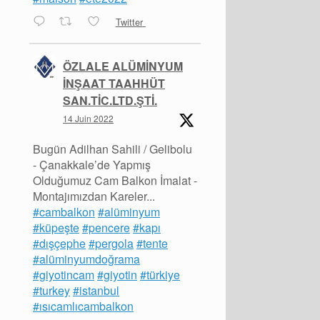
Twitter
ÖZLALE ALÜMİNYUM
İNŞAAT TAAHHÜT
SAN.TİC.LTD.ŞTİ.
14 Juin 2022
Bugün Adilhan Sahili / Gelibolu
- Çanakkale’de Yapmış
Olduğumuz Cam Balkon İmalat -
Montajımızdan Kareler...
#cambalkon
#alüminyum
#küpeşte
#pencere
#kapı
#dışçephe
#pergola
#tente
#alüminyumdoğrama
#giyotincam
#giyotin
#türkiye
#turkey
#istanbul
#ısıcamlıcambalkon