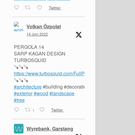
Twitter
Volkan Özpolat
14 Juin 2022
PERGOLA 14
SARP KAGAN DESIGN
TURBOSQUID
🪚🪚🪚
https://www.turbosquid.com/FullPreview/Index.cfm/ID/1
🪚🪚🪚
#architecture
#building #decoration #design #garden #a
#exterior
#wood
#landscape
#tree
1
Twitter
Wyrebank, Garstang