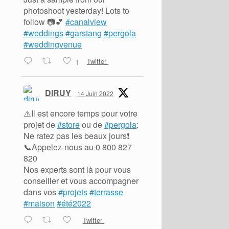
photoshoot yesterday! Lots to
follow 📷💕
#canalview
#weddings
#garstang
#pergola
#weddingvenue
1
Twitter
DIRUY
14 Juin 2022
⚠️Il est encore temps pour votre
projet de
#store
ou de
#pergola
:
Ne ratez pas les beaux jours❗️
📞Appelez-nous au 0 800 827
820
Nos experts sont là pour vous
conseiller et vous accompagner
dans vos
#projets
#terrasse
#maison
#été2022
Twitter