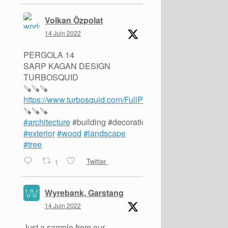
Volkan Özpolat
14 Juin 2022
PERGOLA 14
SARP KAGAN DESIGN
TURBOSQUID
🪚🪚🪚
https://www.turbosquid.com/FullPreview/Index.cfm/ID/1
🪚🪚🪚
#architecture
#building #decoration #design #garden #a
#exterior
#wood
#landscape
#tree
1
Twitter
Wyrebank, Garstang
14 Juin 2022
Just a sample from our