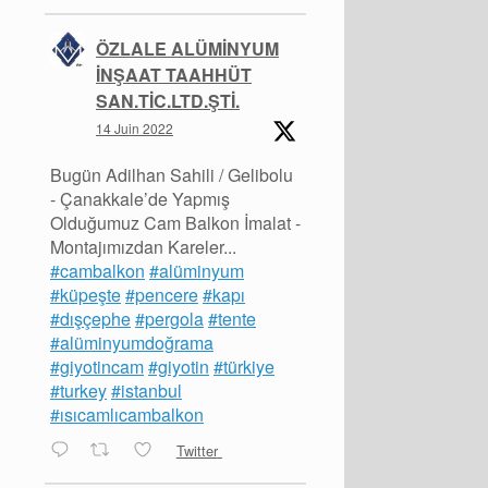
ÖZLALE ALÜMİNYUM
İNŞAAT TAAHHÜT
SAN.TİC.LTD.ŞTİ.
14 Juin 2022
Bugün Adilhan Sahili / Gelibolu
- Çanakkale’de Yapmış
Olduğumuz Cam Balkon İmalat -
Montajımızdan Kareler...
#cambalkon
#alüminyum
#küpeşte
#pencere
#kapı
#dışçephe
#pergola
#tente
#alüminyumdoğrama
#giyotincam
#giyotin
#türkiye
#turkey
#istanbul
#ısıcamlıcambalkon
Twitter