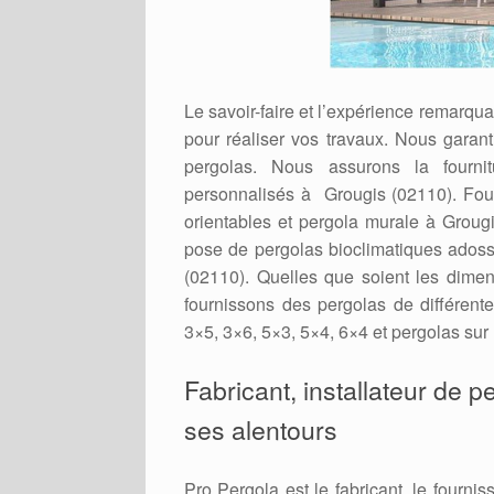
Le savoir-faire et l’expérience remarqu
pour réaliser vos travaux. Nous garant
pergolas. Nous assurons la fournit
personnalisés à Grougis (02110). Fourn
orientables et pergola murale à Groug
pose de pergolas bioclimatiques adossé
(02110). Quelles que soient les dimen
fournissons des pergolas de différente
3×5, 3×6, 5×3, 5×4, 6×4 et pergolas su
Fabricant, installateur de 
ses alentours
Pro Pergola est le fabricant, le fournis