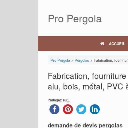
Skip
to
Pro Pergola
content
ACCUEIL
Pro Pergola
>
Pergolas
>
Fabrication, fournitu
Fabrication, fourniture
alu, bois, métal, PVC
Partagez sur...
demande de devis pergolas