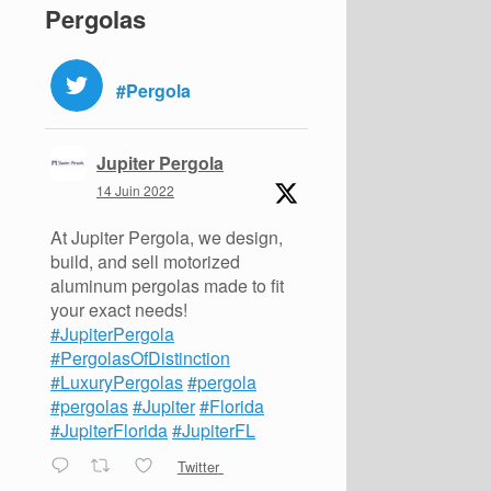
Pergolas
#Pergola
Jupiter Pergola
14 Juin 2022
At Jupiter Pergola, we design,
build, and sell motorized
aluminum pergolas made to fit
your exact needs!
#JupiterPergola
#PergolasOfDistinction
#LuxuryPergolas
#pergola
#pergolas
#Jupiter
#Florida
#JupiterFlorida
#JupiterFL
Twitter