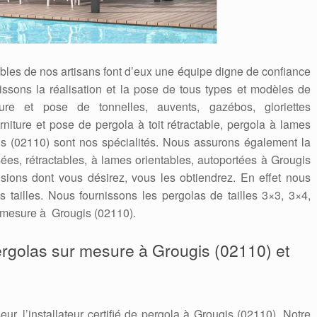
ables de nos artisans font d’eux une équipe digne de confiance
issons la réalisation et la pose de tous types et modèles de
ure et pose de tonnelles, auvents, gazébos, gloriettes
iture et pose de pergola à toit rétractable, pergola à lames
is (02110) sont nos spécialités. Nous assurons également la
es, rétractables, à lames orientables, autoportées à Grougis
sions dont vous désirez, vous les obtiendrez. En effet nous
s tailles. Nous fournissons les pergolas de tailles 3×3, 3×4,
r mesure à Grougis (02110).
pergolas sur mesure à Grougis (02110) et
seur, l’installateur certifié de pergola à Grougis (02110). Notre