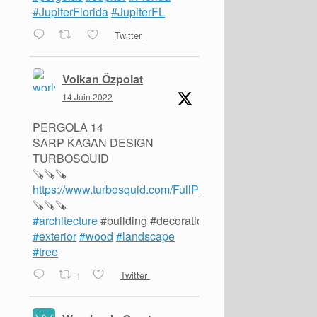
#JupiterFlorida
#JupiterFL
Twitter
Volkan Özpolat
14 Juin 2022
PERGOLA 14
SARP KAGAN DESIGN
TURBOSQUID
🪚🪚🪚
https://www.turbosquid.com/FullPreview/Index.cfm/ID/1
🪚🪚🪚
#architecture
#building #decoration #design #garden #a
#exterior
#wood
#landscape
#tree
1
Twitter