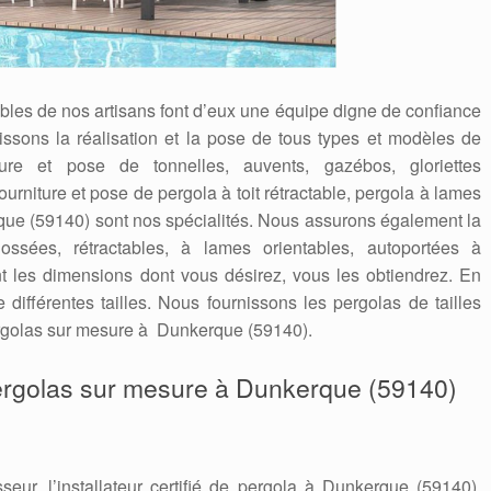
ables de nos artisans font d’eux une équipe digne de confiance
issons la réalisation et la pose de tous types et modèles de
ure et pose de tonnelles, auvents, gazébos, gloriettes
niture et pose de pergola à toit rétractable, pergola à lames
que (59140) sont nos spécialités. Nous assurons également la
ssées, rétractables, à lames orientables, autoportées à
 les dimensions dont vous désirez, vous les obtiendrez. En
différentes tailles. Nous fournissons les pergolas de tailles
ergolas sur mesure à Dunkerque (59140).
 pergolas sur mesure à Dunkerque (59140)
sseur, l’installateur certifié de pergola à Dunkerque (59140).