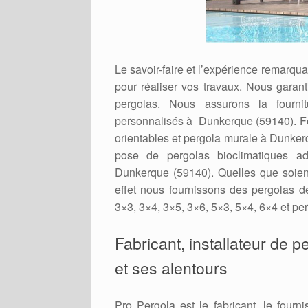
Le savoir-faire et l’expérience remarqu
pour réaliser vos travaux. Nous garant
pergolas. Nous assurons la fournit
personnalisés à Dunkerque (59140). Four
orientables et pergola murale à Dunker
pose de pergolas bioclimatiques ado
Dunkerque (59140). Quelles que soient
effet nous fournissons des pergolas de 
3×3, 3×4, 3×5, 3×6, 5×3, 5×4, 6×4 et p
Fabricant, installateur de
et ses alentours
Pro Pergola est le fabricant, le fourni