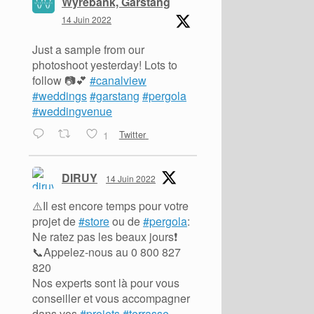
Wyrebank, Garstang
14 Juin 2022
Just a sample from our
photoshoot yesterday! Lots to
follow 📷💕
#canalview
#weddings
#garstang
#pergola
#weddingvenue
1
Twitter
DIRUY
14 Juin 2022
⚠️Il est encore temps pour votre
projet de
#store
ou de
#pergola
:
Ne ratez pas les beaux jours❗️
📞Appelez-nous au 0 800 827
820
Nos experts sont là pour vous
conseiller et vous accompagner
dans vos
#projets
#terrasse