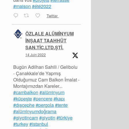
#maison
#été2022
Twitter
ÖZLALE ALÜMİNYUM
İNŞAAT TAAHHÜT
SAN.TİC.LTD.ŞTİ.
14 Juin 2022
Bugün Adilhan Sahili / Gelibolu
- Çanakkale’de Yapmış
Olduğumuz Cam Balkon İmalat -
Montajımızdan Kareler...
#cambalkon
#alüminyum
#küpeşte
#pencere
#kapı
#dışçephe
#pergola
#tente
#alüminyumdoğrama
#giyotincam
#giyotin
#türkiye
#turkey
#istanbul