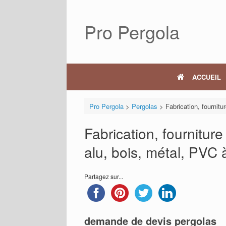
Skip
to
Pro Pergola
content
ACCUEIL
Pro Pergola
>
Pergolas
>
Fabrication, fournitu
Fabrication, fourniture
alu, bois, métal, PVC
Partagez sur...
demande de devis pergolas