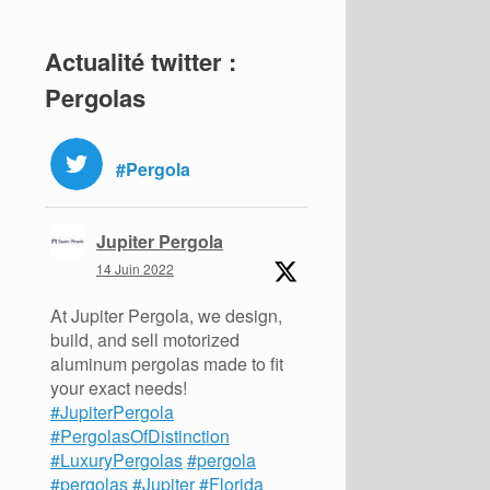
Actualité twitter :
Pergolas
#Pergola
Jupiter Pergola
14 Juin 2022
At Jupiter Pergola, we design,
build, and sell motorized
aluminum pergolas made to fit
your exact needs!
#JupiterPergola
#PergolasOfDistinction
#LuxuryPergolas
#pergola
#pergolas
#Jupiter
#Florida